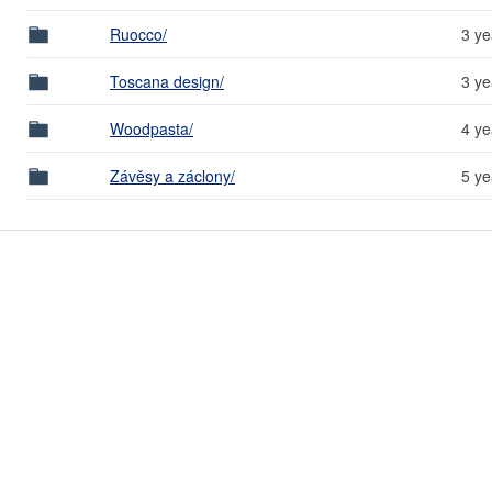
Ruocco/
3 ye
Toscana design/
3 ye
Woodpasta/
4 ye
Závěsy a záclony/
5 ye