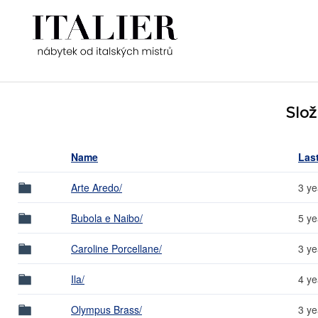
Slo
Name
Las
Arte Aredo/
3 ye
Bubola e Naibo/
5 ye
Caroline Porcellane/
3 ye
Ila/
4 ye
Olympus Brass/
3 ye