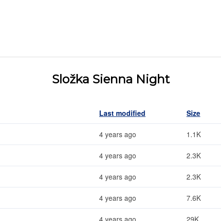
Složka Sienna Night
Last modified
Size
4 years ago
1.1K
4 years ago
2.3K
4 years ago
2.3K
4 years ago
7.6K
4 years ago
29K