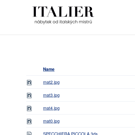
Name
mat2.jpg
mat3.jpg
mat4.jpg
mat0.jpg
SPECCHIERA PICCOLA.3ds