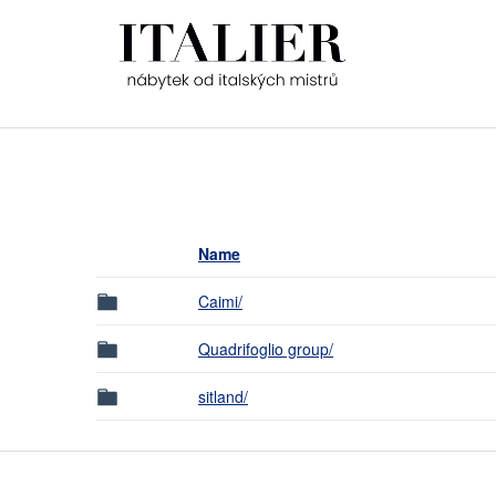
Name
Caimi/
Quadrifoglio group/
sitland/